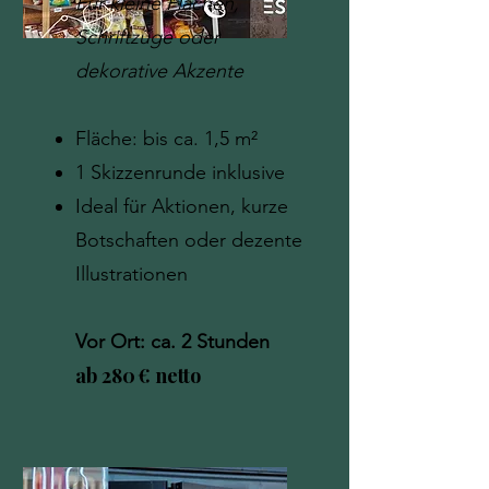
Für kleine Flächen,
Schriftzüge oder
dekorative Akzente
Fläche: bis ca. 1,5 m²
1 Skizzenrunde inklusive
Ideal für Aktionen, kurze
Botschaften oder dezente
Illustrationen
Vor Ort: ca. 2 Stunden
ab 280 € netto