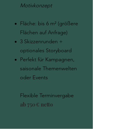
Motivkonzept
Fläche: bis 6 m² (größere
Flächen auf Anfrage)
3 Skizzenrunden +
optionales Storyboard
Perfekt für Kampagnen,
saisonale Themenwelten
oder Events
Flexible Terminvergabe
ab 750 € netto