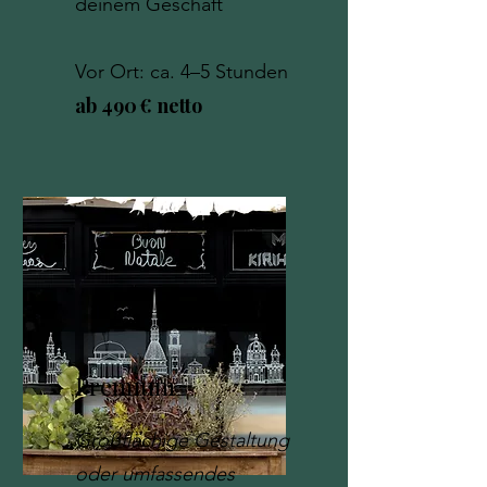
deinem Geschäft
Vor Ort: ca. 4–5 Stunden
ab 490 € netto
Premium
Großflächige Gestaltung
oder umfassendes