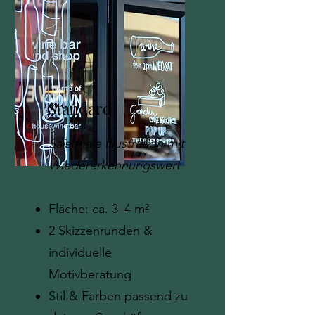
Standard
Saisonale Illustration mit
Wiedererkennungswert
Fläche: ca. 3–4 m²
2 Skizzenrunden &
individuelle
Motivberatung
Stil & Farben passend zu